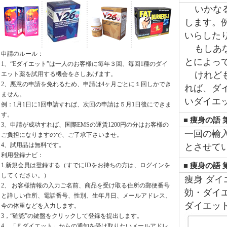
いかなる
します。
いらした
もしあな
申請のルール：
とによっ
1、“Eダイエット”は一人のお客様に毎年３回、毎回1種のダイ
けれども
エット薬を試用する機会をさしあげます。
2、悪意の申請を免れるため、申請は4ヶ月ごとに１回しかでき
れば、ダ
ません。
いダイエ
例：1月1日に1回申請すれば、次回の申請は５月1日後にできま
す。
■ 痩身の語 
3、申請が成功すれば、国際EMSの運賃1200円の分はお客様の
一回の輸
ご負担になりますので、ご了承下さいませ。
4、試用品は無料です。
とさせて
利用登録ナビ：
1.新規会員は登録する（すでにIDをお持ちの方は、ログインを
■ 痩身の語 
してください。）
痩身 ダイ
2、 お客様情報の入力ご名前、商品を受け取る住所の郵便番号
効・ダイエ
と詳しい住所、電話番号、性別、生年月日、メールアドレス、
ダイエッ
今の体重などを入力します。
3，“確認”の鍵盤をクリックして登録を提出します。
4，「Ｅダイエット」からの通知を受け取りたいメールアドレ