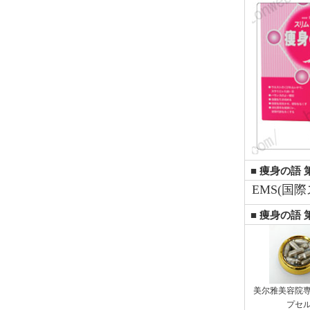
■ 痩身の語 
EMS(国
■ 痩身の語 
美尔雅美容院
プセ