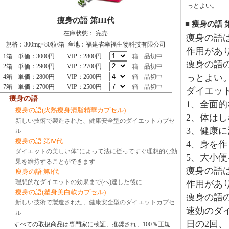
っとよい。
痩身の語 第III代
■ 痩身の語 
在庫状態： 完売
痩身の語
規格：300mg×80粒/箱 産地：福建省幸福生物科技有限公司
作用があ
1箱
単価：3000円
VIP：2800円
箱
品切中
痩身の語
2箱
単価：2900円
VIP：2700円
箱
品切中
っとよい
4箱
単価：2800円
VIP：2600円
箱
品切中
7箱
単価：2700円
VIP：2500円
箱
品切中
ダイエッ
痩身の語
1、全面
痩身の語(火熱痩身清脂精華カプセル)
2、体は
新しい技術で製造された、健康安全型のダイエットカプセ
3、健康
ル
痩身の語 第Ⅳ代
4、身を
ダイエットの美しい体”によって法に従ってすぐ理想的な効
5、大小
果を維持することができます
痩身の語
痩身の語 第Ⅰ代
理想的なダイエットの効果まで(へ)達した後に
作用があ
痩身の語(塑身美白軟カプセル)
痩身の語
新しい技術で製造された、健康安全型のダイエットカプセ
速効のダ
ル
日の2回
すべての取扱商品は専門家に検証、推奨され、100％正規