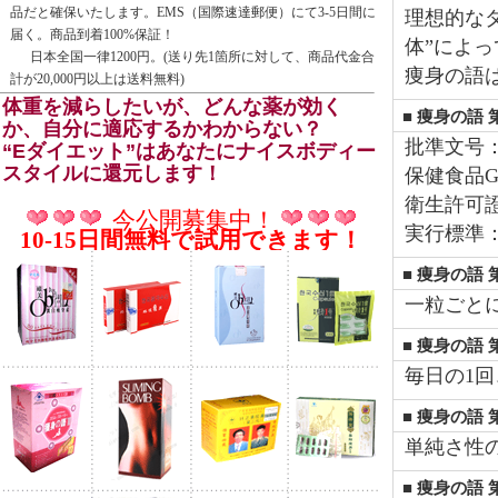
品だと確保いたします。EMS（国際速達郵便）にて3-5日間に
理想的な
届く。商品到着100%保証！
体”によ
日本全国一律1200円。(送り先1箇所に対して、商品代金合
痩身の語
計が20,000円以上は送料無料)
体重を減らしたいが、どんな薬が効く
■ 痩身の語 
か、自分に適応するかわからない？
批準文号：衛
“Eダイエット”はあなたにナイスボディー
スタイルに還元します！
保健食品GM
衛生許可證号
今公開募集中！
実行標準：Q/
10-15日間無料で試用できます！
■ 痩身の語 
一粒ごと
■ 痩身の語 
毎日の1回
■ 痩身の語 
単純さ性
■ 痩身の語 