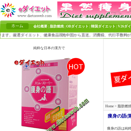
会社概要
|
脂肪燃焼
|
OBダイエット
|
韓国ダイエット
|
V26ダ
。厳選ダイエット、健康食品現地中国から直送。消費税、代行手数料が無料！
純粋な日本の漢方で
Home
>
脂肪燃
痩身の語(
痩身の語は純