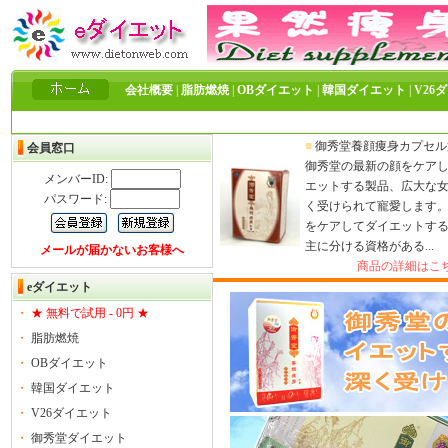
会社概要
|
脂肪燃焼
|
OBダイエット
|
韓国ダイエット
|
V26
■
御秀堂養顔痩身カプセル
会員窓口
御秀堂の最新の顔をケア
メンバーID:
エットする製品、広大な
パスワード:
く受けられて寵愛します
をケアしてダイエットす
主に分ける資格がある...
メールが届かないお客様へ
商品の詳細はこ
eダイエット
・
★ 無料で試用 - 0円 ★
・
脂肪燃焼
・
OBダイエット
・
韓国ダイエット
・
V26ダイエット
・
御秀堂ダイエット