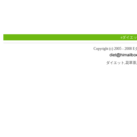
eダイエッ
Copyright (c) 2005 - 2
ダイエット,花草茶