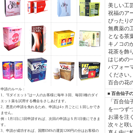
美しい工
祝福のア
ぴったり
無農薬の
となる茶
キノコの
花茶を飾
はじめの
パフォー
ください
百合の花
申請のルール：
■ 百合仙子
1、“Eダイエット”は一人のお客様に毎年３回、毎回1種のダイ
「百合仙
エット薬を試用する機会をさしあげます。
2、悪意の申請を免れるため、申請は4ヶ月ごとに１回しかでき
を一つず
ません。
お湯を注
例：1月1日に1回申請すれば、次回の申請は５月1日後にできま
次々と咲
す。
3、申請が成功すれば、国際EMSの運賃1200円の分はお客様の
真ん中に