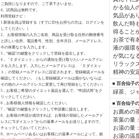
ご負担になりますので、ご了承下さいませ。
かる仙人
4、試用品は無料です。
気品があ
利用登録ナビ：
1.新規会員は登録する（すでにIDをお持ちの方は、ログインを
飲んだ時
してください。）
得ること
2、 お客様情報の入力ご名前、商品を受け取る住所の郵便番号
お茶で有
と詳しい住所、電話番号、性別、生年月日、メールアドレス、
液の循環
今の体重などを入力します。
3，“確認”の鍵盤をクリックして登録を提出します。
が気にな
4，「Ｅダイエット」からの通知を受け取りたいメールアドレ
リラック
スを入力します。入力したメールアドレスは、「Ｅダイエッ
精神の安
ト」の登録メールアドレスに設定されます。登録確認メールを
確認してください。（もし登録確認メールは届かないならば、
■ 百合仙子
その他のメールアドレスに変更して再び登録をしてください）
5，お客様ご希望のダイエット薬品を選んで、“申請試用”をク
緑茶、ジ
リックしてください。
6，お客様個人情報を確認したください。
■ 百合仙子
7，“確認”の鍵盤をクリックして申請書に提出します。
お薦めの
8、お客様の申請が成功すれば、お客様の登録したメールアド
茶葉の量：
レスに“Eダイエット”からの返事メールをお送りしますので、
お湯の量：2
チェックしておいてください。
9、ホームページあるいはお客様にの返事メールによって、銀
お湯の温度