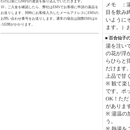
行の口座に1200円の運賃を振り込んでいただきます。
メモ ：
10，ご入金を確認したら、弊社はEMSでお客様に申請の薬品を
目を飲み
お送りします、同時にお客様入力したメールアドレスにEMSの
お問い合わせ番号をお送りします。通常の場合は国際EMSは4-
いように
-5日間がかかります。
ます。）
■ 百合仙子
湯を注い
の花が浮
らひらと
だけます
上品で甘
※ 観て
です。ポ
OK！た
がありま
※ 湯温
う。
※ 熱湯