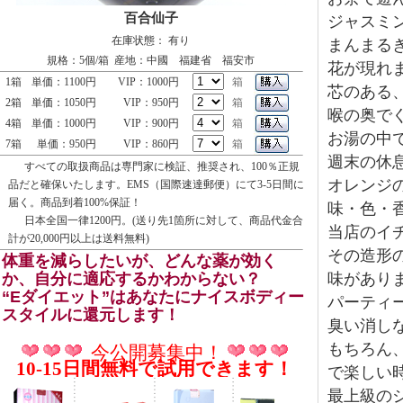
百合仙子
ジャスミ
在庫状態： 有り
まんまる
規格：5個/箱 産地：中國 福建省 福安市
花が現れ
1箱
単価：1100円
VIP：1000円
箱
芯のある
2箱
単価：1050円
VIP：950円
箱
喉の奥で
4箱
単価：1000円
VIP：900円
箱
お湯の中
7箱
単価：950円
VIP：860円
箱
週末の休
すべての取扱商品は専門家に検証、推奨され、100％正規
オレンジ
品だと確保いたします。EMS（国際速達郵便）にて3-5日間に
届く。商品到着100%保証！
味・色・
日本全国一律1200円。(送り先1箇所に対して、商品代金合
当店のイ
計が20,000円以上は送料無料)
その造形
体重を減らしたいが、どんな薬が効く
か、自分に適応するかわからない？
味があり
“Eダイエット”はあなたにナイスボディー
パーティ
スタイルに還元します！
臭い消し
もちろん
今公開募集中！
10-15日間無料で試用できます！
で楽しい
最上級の