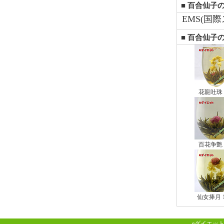
■ 百合仙子の
EMS(国
■ 百合仙子
花龍吐珠 
百花争艶 
仙女捧月 
eダイエット