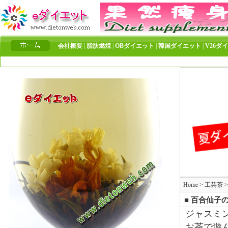
会社概要
|
脂肪燃焼
|
OBダイエット
|
韓国ダイエット
|
V26ダ
安
Home
>
工芸茶
■ 百合仙子
ジャスミ
お茶で遊