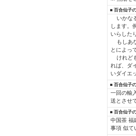
■ 百合仙子
いかなる
します。
いらした
もしあな
とによっ
けれども
れば、ダ
いダイエ
■ 百合仙子
一回の輸
送とさせ
■ 百合仙子
中国茶 福
事項 似て