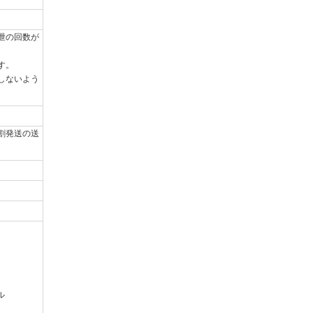
泄の回数が
す。
しないよう
割発送の送
ル