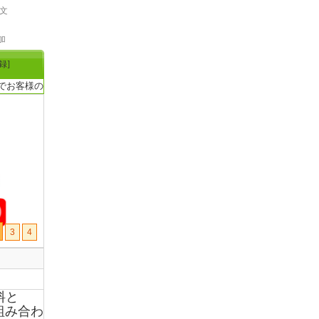
文
加
録]
様のご来店をお待ちしております。厳選ダイエット、健康食品現地中国から直
3
4
料と
組み合わ