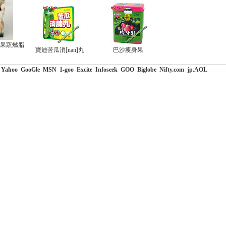
)果蔬燃脂
寶迪苦瓜消[nan]丸
巴沙痩身果
Yahoo
GooGle
MSN
1-goo
Excite
Infoseek
GOO
Biglobe
Nifty.com
jp.AOL