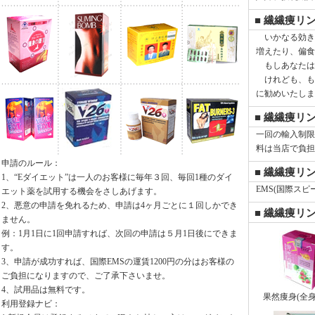
■ 繊繊痩リ
いかなる効き
増えたり、偏食
もしあなたは
けれども、も
に勧めいたしま
■ 繊繊痩リ
一回の輸入制限
料は当店で負担
申請のルール：
■ 繊繊痩リ
1、“Eダイエット”は一人のお客様に毎年３回、毎回1種のダイ
EMS(国際スピ
エット薬を試用する機会をさしあげます。
2、悪意の申請を免れるため、申請は4ヶ月ごとに１回しかでき
■ 繊繊痩リ
ません。
例：1月1日に1回申請すれば、次回の申請は５月1日後にできま
す。
3、申請が成功すれば、国際EMSの運賃1200円の分はお客様の
ご負担になりますので、ご了承下さいませ。
4、試用品は無料です。
果然痩身(全身
利用登録ナビ：