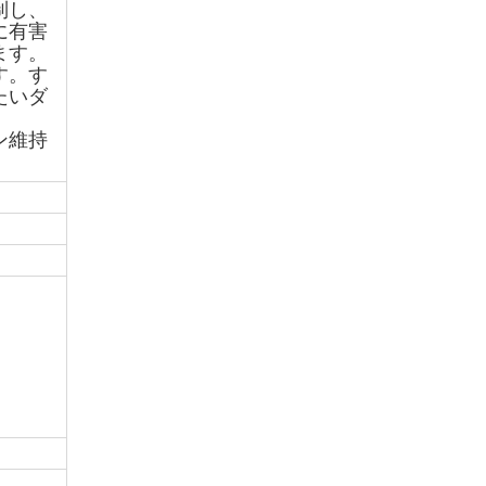
制し、
に有害
ます。
す。す
たいダ
ン維持
。