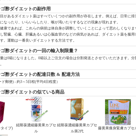
ンゴ酢ダイエットの副作用
目があるダイエット薬はすべていくつかの副作用が存在します。例えば、日常に排
になったり、いらいらしたり、喉が渇いたりするなどの現象が現れます。
健康であれば、これらの病状は体自身が調整していくことによって思わしくなりま
し腎臓、心臓、肝臓あるいは心脳血管のなどの病気があれば、ダイエット薬を服用
す。運動は一番良いダイエットする方法です。
ンゴ酢ダイエットの一回の輸入制限量？
量は0箱になりました。0箱以上ご注文の場合は分割発送とさせていただきます。分
。
ンゴ酢ダイエットの配達日数 & 配達方法
ード郵便) - 約3～5日程(平均4日程度）
ンゴ酢ダイエットの似ている商品
紐斯葆濃縮藤黄果カプセ
紐斯葆濃縮藤黄果カプセ
タイプ)
藤黄果痩身緊膚カプセ
ル
ル第2代