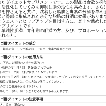
れたダイエットサプリメントです。この製品は食欲を抑
を活性化してむくみを抑制し腸の活性を高めます。さら
収を押さえると共に、沈着した脂肪と毒素の分解を早め
部と臀部に形成された余分な脂肪の解消に効果がありま
たウェストとヒップアップを目指す方に、是非お薦めし
サプリメントです。
：単純性肥満、青年期の肥満の方、及び、プロポーショ
される方。
ンゴ酢ダイエットの成分
、螺旋の藻、リンゴ酸の脂、アロエ、食事の繊維などの
ンゴ酢ダイエットの使用方法
、下記の３種類の方法が効果的です。
ョン維持の方１日１回 朝食後に2カプセル
ットの方１日２回 朝?夕食後に１カプセルずつ
ットの方１日２回 朝に１カプセル、夕食後に２カプセルを目安に服用してください
糖及び貧血の方は、①の方法で服用してください。
の方はご使用をお避け下さい。）
禁して下さい。調子が悪くなる可能性も考えられます。
ンゴ酢ダイエットの注意事項
人、児童、重病の方