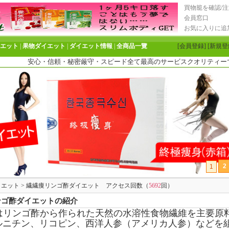
買物籠を確認/注
会員窓口
お気に入りに追
イエット
|
果物ダイエット
|
ダイエット情報
|
全商品一覽
[会員登録]
[新規登
安心・信頼・秘密厳守・スピード全て最高のサービスクオリティーでお客
2
1
イエット
> 繊繊痩リンゴ酢ダイエット アクセス回数（
5692
回）
ンゴ酢ダイエットの紹介
はリンゴ酢から作られた天然の水溶性食物繊維を主要原
カルニチン、リコピン、西洋人参（アメリカ人参）などを