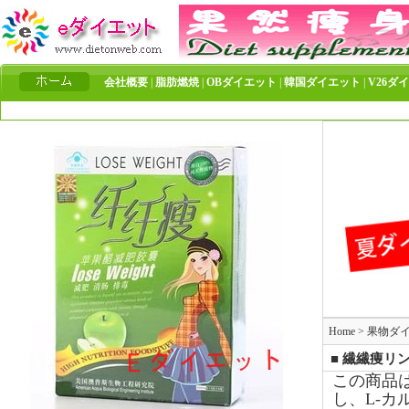
会社概要
|
脂肪燃焼
|
OBダイエット
|
韓国ダイエット
|
V26ダ
Home
>
果物ダ
■ 繊繊痩リ
この商品
し、L-