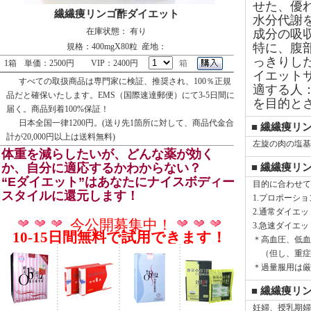
せた、優
繊繊痩リンゴ酢ダイエット
水分代謝
在庫状態： 有り
成分の吸
特に、腹
規格：400mgX80粒 産地：
っきりし
1箱
単価：2500円
VIP：2400円
箱
イエット
すべての取扱商品は専門家に検証、推奨され、100％正規
適する人
品だと確保いたします。EMS（国際速達郵便）にて3-5日間に
を目的と
届く。商品到着100%保証！
日本全国一律1200円。(送り先1箇所に対して、商品代金合
■ 繊繊痩リ
計が20,000円以上は送料無料)
左旋の肉の塩基
体重を減らしたいが、どんな薬が効く
か、自分に適応するかわからない？
■ 繊繊痩リ
“Eダイエット”はあなたにナイスボディー
目的に合わせて
スタイルに還元します！
1.プロポーシ
2.通常ダイエ
今公開募集中！
3.急速ダイエ
10-15日間無料で試用できます！
＊高血圧、低血
（但し、重症
＊過量服用は厳
■ 繊繊痩リ
妊婦、授乳期婦