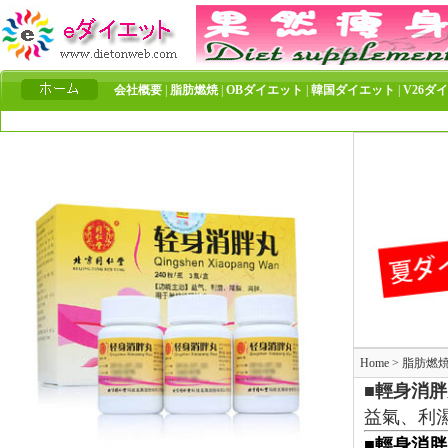
会社概要
|
脂肪燃焼
|
OBダイエット
|
韓国ダイエット
|
V26ダ
Home
>
脂肪燃
■輕身消
益氣、利
■輕身消