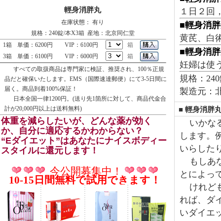
輕身消胖丸
１日２回，
在庫状態： 有り
■輕身消
規格：240錠/本X3箱 産地：北京同仁堂
黄芪、白
1箱
単価：6200円
VIP：6100円
箱
■輕身消
3箱
単価：6100円
VIP：6000円
箱
妊婦は使
すべての取扱商品は専門家に検証、推奨され、100％正規
規格：240
品だと確保いたします。EMS（国際速達郵便）にて3-5日間に
届く。商品到着100%保証！
製造元：
日本全国一律1200円。(送り先1箇所に対して、商品代金合
計が20,000円以上は送料無料)
■ 輕身消胖
体重を減らしたいが、どんな薬が効く
いかなる
か、自分に適応するかわからない？
します。
“Eダイエット”はあなたにナイスボディー
いらした
スタイルに還元します！
もしあな
今公開募集中！
とによっ
10-15日間無料で試用できます！
けれども
れば、ダ
いダイエ