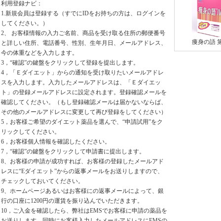
利用登録ナビ：
1.新規会員は登録する（すでにIDをお持ちの方は、ログインを
してください。）
2、 お客様情報の入力ご名前、商品を受け取る住所の郵便番号
痩身の語 
と詳しい住所、電話番号、性別、生年月日、メールアドレス、
今の体重などを入力します。
3，“確認”の鍵盤をクリックして登録を提出します。
4，「Ｅダイエット」からの通知を受け取りたいメールアドレ
スを入力します。入力したメールアドレスは、「Ｅダイエッ
ト」の登録メールアドレスに設定されます。登録確認メールを
確認してください。（もし登録確認メールは届かないならば、
その他のメールアドレスに変更して再び登録をしてください）
5，お客様ご希望のダイエット薬品を選んで、“申請試用”をク
リックしてください。
6，お客様個人情報を確認したください。
7，“確認”の鍵盤をクリックして申請書に提出します。
8、お客様の申請が成功すれば、お客様の登録したメールアド
レスに“Eダイエット”からの返事メールをお送りしますので、
チェックしておいてください。
9、ホームページあるいはお客様にの返事メールによって、銀
行の口座に1200円の運賃を振り込んでいただきます。
10，ご入金を確認したら、弊社はEMSでお客様に申請の薬品を
お送りします、同時にお客様入力したメールアドレスにEMSの