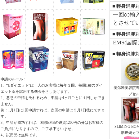
■ 輕身消胖
一回の輸
とさせて
■ 輕身消胖丸
EMS(国
■ 輕身消胖
申請のルール：
1、“Eダイエット”は一人のお客様に毎年３回、毎回1種のダイ
美尔雅美容院
エット薬を試用する機会をさしあげます。
プセ
2、悪意の申請を免れるため、申請は4ヶ月ごとに１回しかでき
ません。
例：1月1日に1回申請すれば、次回の申請は５月1日後にできま
す。
3、申請が成功すれば、国際EMSの運賃1200円の分はお客様の
SLIMING B
ご負担になりますので、ご了承下さいませ。
肪燃焼カ
4、試用品は無料です。