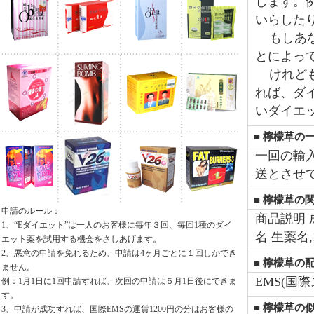
します。
いらした
もしあな
とによっ
けれども
れば、ダ
いダイエ
■ 檸檬草の
一回の輸
送とさせ
■ 檸檬草の
申請のルール：
商品説明 
1、“Eダイエット”は一人のお客様に毎年３回、毎回1種のダイ
名 生薬名
エット薬を試用する機会をさしあげます。
2、悪意の申請を免れるため、申請は4ヶ月ごとに１回しかでき
■ 檸檬草の配
ません。
EMS(国
例：1月1日に1回申請すれば、次回の申請は５月1日後にできま
す。
■ 檸檬草の
3、申請が成功すれば、国際EMSの運賃1200円の分はお客様の