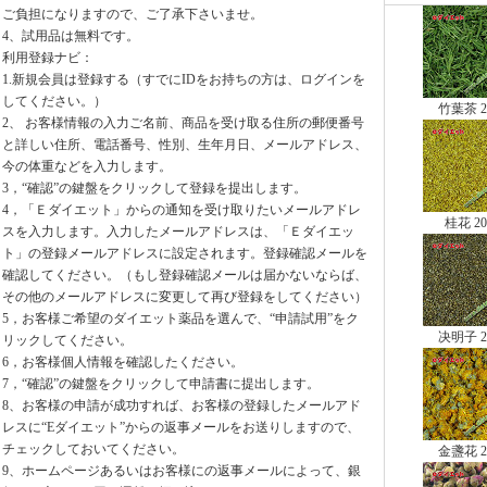
ご負担になりますので、ご了承下さいませ。
4、試用品は無料です。
利用登録ナビ：
1.新規会員は登録する（すでにIDをお持ちの方は、ログインを
してください。）
竹葉茶 2
2、 お客様情報の入力ご名前、商品を受け取る住所の郵便番号
と詳しい住所、電話番号、性別、生年月日、メールアドレス、
今の体重などを入力します。
3，“確認”の鍵盤をクリックして登録を提出します。
4，「Ｅダイエット」からの通知を受け取りたいメールアドレ
桂花 20
スを入力します。入力したメールアドレスは、「Ｅダイエッ
ト」の登録メールアドレスに設定されます。登録確認メールを
確認してください。（もし登録確認メールは届かないならば、
その他のメールアドレスに変更して再び登録をしてください）
5，お客様ご希望のダイエット薬品を選んで、“申請試用”をク
决明子 2
リックしてください。
6，お客様個人情報を確認したください。
7，“確認”の鍵盤をクリックして申請書に提出します。
8、お客様の申請が成功すれば、お客様の登録したメールアド
レスに“Eダイエット”からの返事メールをお送りしますので、
チェックしておいてください。
金盞花 2
9、ホームページあるいはお客様にの返事メールによって、銀