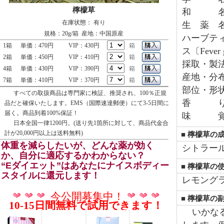
檸檬草
和 名〔
在庫状態： 有り
生 薬 
規格：20g/箱 産地：中国原産
ハーブティ
1箱
単価：470円
VIP：430円
箱
ス〔Fever
2箱
単価：450円
VIP：410円
箱
採取・製
4箱
単価：430円
VIP：390円
箱
産地・分
7箱
単価：410円
VIP：370円
箱
部位・形
すべての取扱商品は専門家に検証、推奨され、100％正規
香 り 
品だと確保いたします。EMS（国際速達郵便）にて3-5日間に
届く。商品到着100%保証！
味 覚 
日本全国一律1200円。(送り先1箇所に対して、商品代金合
計が20,000円以上は送料無料)
■ 檸檬草の
体重を減らしたいが、どんな薬が効く
シトラー
か、自分に適応するかわからない？
“Eダイエット”はあなたにナイスボディー
■ 檸檬草の
スタイルに還元します！
レモング
今公開募集中！
■ 檸檬草の
10-15日間無料で試用できます！
いかなる