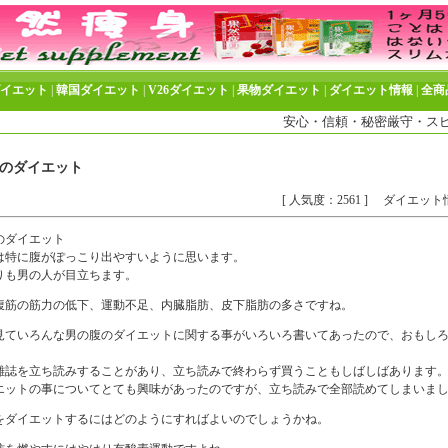
ダイエット
|
韓国ダイエット
|
V26ダイエット
|
果物ダイエット
|
ダイエット情報
|
全商
安心・信頼・秘密厳守・スピー
のダイエット
[ 人気度：2561 ]
ダイエット
のダイエット
は特に腹がぽっこり出やすいように思います。
りも男の人が目立ちます。
腹筋の筋力の低下、運動不足、内臓脂肪、皮下脂肪の多さですね。
見ていろんな男の腹のダイエットに関する事がいろいろ書いてあったので、おもし
雑誌を立ち読みすることがあり、立ち読みで終わらず買うこともしばしばあります
エットの事についてとても興味があったのですが、立ち読みで全部読めてしまいま
をダイエットするにはどのようにすればよいのでしょうかね。