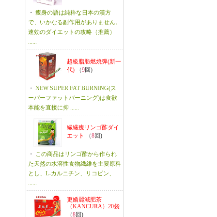
・
痩身の語は純粋な日本の漢方
で、いかなる副作用がありません。
速効のダイエットの攻略（推薦）
......
超級脂肪燃焼弾(新一
代)
（
9
回)
・
NEW SUPER FAT BURNING(ス
ーパーファットバーニング)は食欲
本能を直接に抑 ......
繊繊痩リンゴ酢ダイ
エット
（
8
回)
・
この商品はリンゴ酢から作られ
た天然の水溶性食物繊維を主要原料
とし、L-カルニチン、リコピン、
......
更嬌麗減肥茶
（KANCURA）20袋
（
8
回)