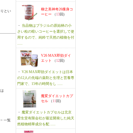
柳之美神奇26痩身コ
たりとい
ーヒー
（
13
回)
・
当品物はブラジルの原始林の小
さい粒の暗いコーヒーを選択して使
用するので、純粋で天然の植物を付
......
V26 MAX即効ダイ
エット
（
12
回)
・
V26 MAX即効ダイエットは日本
の12人の先端の薬剤と生理と営養専
門家で、15年の時間をし ......
方は
魔変ダイエットカプ
セル
（
11
回)
・
魔変ダイエットカプセルは北京
爱生堂有限会社が最近開発した純天
>> 一覧
然植物精華成分を配 ......