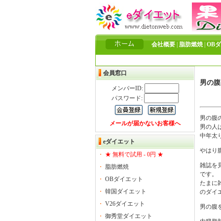
会社概要
|
脂肪燃焼
|
OB
会員窓口
男の腹
メンバーID:
パスワード:
男の腹
メールが届かないお客様へ
男の人
中年太
eダイエット
やはり
・
★ 無料で試用 - 0円 ★
雑誌を
・
脂肪燃焼
です。
・
OBダイエット
たまに
・
韓国ダイエット
のダイ
・
V26ダイエット
男の腹
・
御秀堂ダイエット