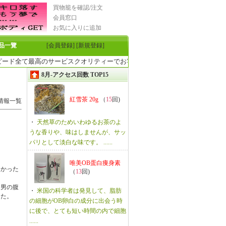
買物籠を確認/注文
会員窓口
お気に入りに追加
品一覽
[会員登録]
[新規登録]
ド全て最高のサービスクオリティーでお客様のご来店をお待ちしております。
8月-アクセス回数 TOP15
紅雪茶 20g
（
15
回)
情報一覧
・
天然草のためいわゆるお茶のよ
うな香りや、味はしませんが、サッ
パリとして淡白な味です。 ......
唯美OB蛋白痩身素
ろかった
（
13
回)
。男の腹
・
米国の科学者は発見して、脂肪
した。
の細胞がOB卵白の成分に出会う時
に後で、とても短い時間の内で細胞
......