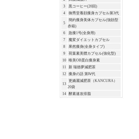
3
黒コーヒー(20回)
4
御秀堂養顔痩身カプセル第3代
簡約痩身美体カプセル(強効型
5
赤箱)
6
急痩1号(全身用)
7
魔変ダイエットカプセル
8
果然痩身(全身タイプ)
9
荷葉素美體カプセル(強化型)
10
唯美OB蛋白痩身素
11
新 瑞徳夢減肥茶
12
痩身の語 第Ⅳ代
更嬌麗減肥茶（KANCURA）
13
20袋
14
酵素速攻排脂