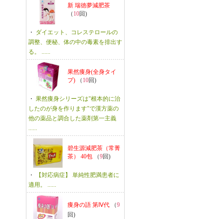
新 瑞徳夢減肥茶
（
10
回)
・
ダイエット、コレステロールの
調整、便秘、体の中の毒素を排出す
る。 ......
果然痩身(全身タイ
プ)
（
10
回)
・
果然痩身シリーズは"根本的に治
したのが身を作ります"で漢方薬の
他の薬品と調合した薬剤第一主義
......
碧生源減肥茶（常菁
茶） 40包
（
9
回)
・
【対応病症】 単純性肥満患者に
適用。 ......
痩身の語 第Ⅳ代
（
9
回)