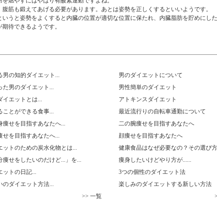
肪を燃やすにはやはり有酸素運動ですよね。
、腹筋も鍛えてあげる必要があります。あとは姿勢を正しくするといいようです。
というと姿勢をよくすると内臓の位置が適切な位置に保たれ、内臓脂肪を貯めにし
が期待できるようです。
男の知的ダイエット...
男のダイエットについて
た男のダイエット...
男性簡単のダイエット
イエットとは...
アトキンスダイエット
ことができる食事...
最近流行りの自転車通勤について
痩せを目指すあなたへ...
二の腕痩せを目指すあなたへ
せを目指すあなたへ...
顔痩せを目指すあなたへ
ットのための炭水化物とは...
健康食品はなぜ必要なの？その選び
痩せをしたいのだけど...」を...
痩身したいけどやり方が......
ットの日記...
3つの個性のダイエット法
のダイエット方法...
楽しみのダイエットする新しい方法
>> 一覧