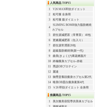
人気商品 TOP15
1
V26 MAX即効ダイエット
2
粒可痩 全身用
3
粒可痩 腹ダイエット
SLIMING BOMB強力脂肪燃焼
4
カプセル
5
碧生源減肥茶（常菁茶） 40包
6
更嬌麗減肥茶（缶入り）
7
碧生源常潤茶20包
8
超級脂肪燃焼弾(新一代)
9
曲美(きょくび)果蔬燃脂片
10
終極痩身カプセル-赤箱
11
秀諾OBプロテイン
12
麗達
13
御秀堂養顔痩身カプセル第2代
14
唯美OB蛋白痩身素第4代
15
Ｖ26 即効ダイエット 全身用
推薦商品 TOP15
1
美尔雅美容院専供美体カプセル
2
満腹減脂片