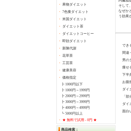
内臓脂
・
果物ダイエット
そして
なぜか
・
7色痩ダイエット
う効果
・
米国ダイエット
・
ダイエット茶
・
ダイエットコーヒー
・
即効ダイエット
できる
・
新陳代謝
間違っ
・
花草茶
男のダ
・
工芸茶
痩せる
・
健康美容
下半身
・
価格指定
お腹痩
┣ 1000円以下
ダイエ
┣ 1000円～1999円
┣ 2000円～2999円
「部分
┣ 3000円～3999円
ダイエ
┣ 4000円～4999円
面白い
┗ 5000円以上
・
★ 無料で試用 - 0円 ★
商品検索：