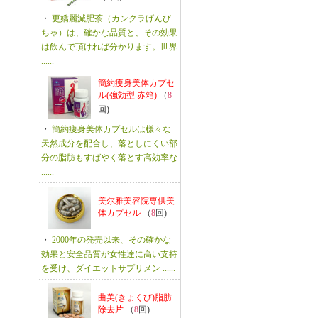
・
更嬌麗減肥茶（カンクラげんび
ちゃ）は、確かな品質と、その効果
は飲んで頂ければ分かります。世界
......
簡約痩身美体カプセ
ル(強効型 赤箱)
（
8
回)
・
簡約痩身美体カプセルは様々な
天然成分を配合し、落としにくい部
分の脂肪もすばやく落とす高効率な
......
美尔雅美容院専供美
体カプセル
（
8
回)
・
2000年の発売以来、その確かな
効果と安全品質が女性達に高い支持
を受け、ダイエットサプリメン ......
曲美(きょくび)脂肪
除去片
（
8
回)