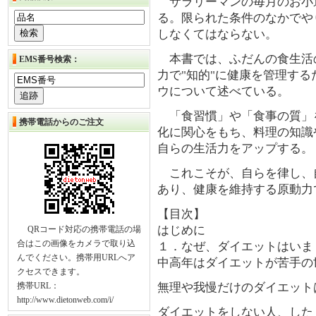
サラリーマンの毎月のお小
る。限られた条件のなかでや
しなくてはならない。
本書では、ふだんの食生活
EMS番号検索：
力で"知的"に健康を管理す
ウについて述べている。
「食習慣」や「食事の質」
携帯電話からのご注文
化に関心をもち、料理の知識
自らの生活力をアップする。
これこそが、自らを律し、
あり、健康を維持する原動力
【目次】
はじめに
QRコード対応の携帯電話の場
合はこの画像をカメラで取り込
１．なぜ、ダイエットはいま
んでください。携帯用URLへア
中高年はダイエットが苦手の
クセスできます。
携帯URL：
無理や我慢だけのダイエット
http://www.dietonweb.com/i/
ダイエットをしない人、した