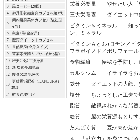
栄養必要量 やせたい人「
3
黒コーヒー(20回)
4
御秀堂養顔痩身カプセル第3代
三大栄養素 ダイエット中
簡約痩身美体カプセル(強効型
5
ビタミン＆ミネラル 知って
赤箱)
ン、ミネラル
6
急痩1号(全身用)
7
魔変ダイエットカプセル
ビタミンＡとβカロチン／ビ
8
果然痩身(全身タイプ)
フラボイノド／ポリフェール
9
荷葉素美體カプセル(強化型)
10
唯美OB蛋白痩身素
食物繊維 便秘を予防し、
11
新 瑞徳夢減肥茶
カルシウム イライラをお
12
痩身の語 第Ⅳ代
更嬌麗減肥茶（KANCURA）
鉄分 ダイエットの大敵、
13
20袋
塩分 ちょっとした工夫で
14
酵素速攻排脂
脂質 敵視されがちな脂質
糖質 脳の栄養源もとりす
たんぱく質 豆か肉か魚か？
４．「献立力」を身につける