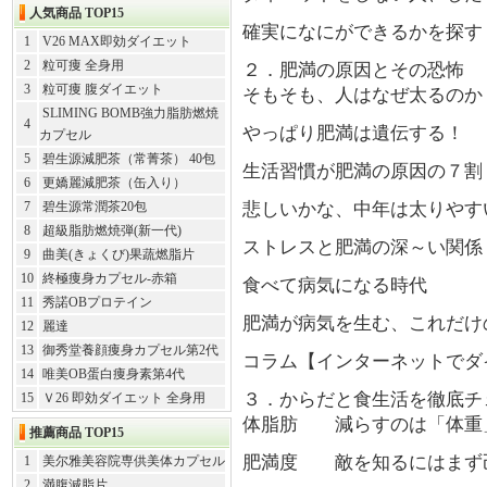
人気商品 TOP15
確実になにができるかを探す
1
V26 MAX即効ダイエット
2
粒可痩 全身用
２．肥満の原因とその恐怖
3
粒可痩 腹ダイエット
そもそも、人はなぜ太るのか
SLIMING BOMB強力脂肪燃焼
4
やっぱり肥満は遺伝する！
カプセル
5
碧生源減肥茶（常菁茶） 40包
生活習慣が肥満の原因の７割
6
更嬌麗減肥茶（缶入り）
7
碧生源常潤茶20包
悲しいかな、中年は太りやす
8
超級脂肪燃焼弾(新一代)
ストレスと肥満の深～い関係
9
曲美(きょくび)果蔬燃脂片
10
終極痩身カプセル-赤箱
食べて病気になる時代
11
秀諾OBプロテイン
肥満が病気を生む、これだけ
12
麗達
13
御秀堂養顔痩身カプセル第2代
コラム【インターネットでダ
14
唯美OB蛋白痩身素第4代
３．からだと食生活を徹底チ
15
Ｖ26 即効ダイエット 全身用
体脂肪 減らすのは「体重
推薦商品 TOP15
肥満度 敵を知るにはまず
1
美尔雅美容院専供美体カプセル
2
満腹減脂片