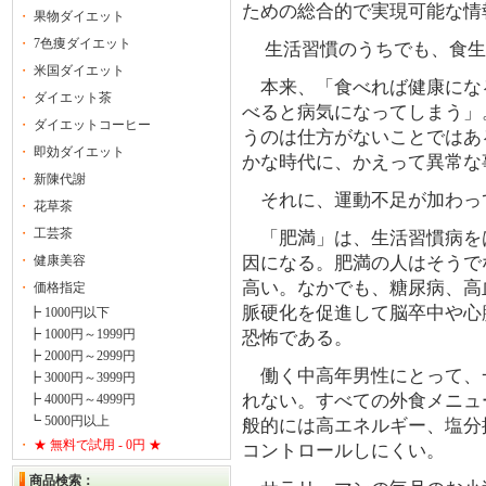
ための総合的で実現可能な情
・
果物ダイエット
・
7色痩ダイエット
生活習慣のうちでも、食生
・
米国ダイエット
本来、「食べれば健康にな
・
ダイエット茶
べると病気になってしまう」
・
ダイエットコーヒー
うのは仕方がないことではあ
・
即効ダイエット
かな時代に、かえって異常な
・
新陳代謝
それに、運動不足が加わっ
・
花草茶
・
工芸茶
「肥満」は、生活習慣病を
・
健康美容
因になる。肥満の人はそうで
高い。なかでも、糖尿病、高
・
価格指定
脈硬化を促進して脳卒中や心
┣ 1000円以下
┣ 1000円～1999円
恐怖である。
┣ 2000円～2999円
働く中高年男性にとって、
┣ 3000円～3999円
れない。すべての外食メニュ
┣ 4000円～4999円
┗ 5000円以上
般的には高エネルギー、塩分
・
★ 無料で試用 - 0円 ★
コントロールしにくい。
商品検索：