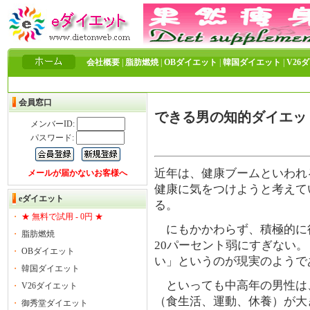
会社概要
|
脂肪燃焼
|
OBダイエット
|
韓国ダイエット
|
V26
会員窓口
できる男の知的ダイエッ
メンバーID:
パスワード:
近年は、健康ブームといわれ
メールが届かないお客様へ
健康に気をつけようと考えて
eダイエット
る。
・
★ 無料で試用 - 0円 ★
にもかかわらず、積極的に
・
脂肪燃焼
20パーセント弱にすぎない
・
OBダイエット
い」というのが現実のようで
・
韓国ダイエット
といっても中高年の男性は
・
V26ダイエット
（食生活、運動、休養）が大
・
御秀堂ダイエット