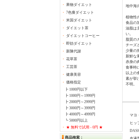
・
果物ダイエット
地中海
・
7色痩ダイエット
植物性
・
米国ダイエット
食品の
・
ダイエット茶
油脂は
い。
・
ダイエットコーヒー
脂質の
・
即効ダイエット
チーズ
少量の
・
新陳代謝
新鮮な
・
花草茶
赤身の
・
工芸茶
食事時
以上の
・
健康美容
素が挙
・
価格指定
不明。
┣ 1000円以下
┣ 1000円～1999円
┣ 2000円～2999円
┣ 3000円～3999円
┣ 4000円～4999円
マヨ・
┗ 5000円以上
ヒップ
・
★ 無料で試用 - 0円 ★
DAS
商品検索：
血液型