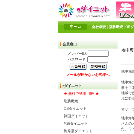
会社概要
|
脂肪燃焼
|
OB
会員窓口
地中海
メンバーID:
パスワード:
地中海
メールが届かないお客様へ
地中海
eダイエット
事を手
地域で
・
★ 無料で試用 - 0円 ★
れに野
・
脂肪燃焼
・
OBダイエット
オリー
・
韓国ダイエット
地中海
・
V26ダイエット
さんの
た、ワ
・
御秀堂ダイエット