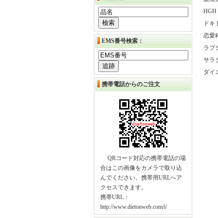
HGH
ドキド
恋愛科
EMS番号検索：
ラブダ
サラダ
ダイエ
携帯電話からのご注文
QRコード対応の携帯電話の場
合はこの画像をカメラで取り込
んでください。携帯用URLへア
クセスできます。
携帯URL：
http://www.dietonweb.com/i/