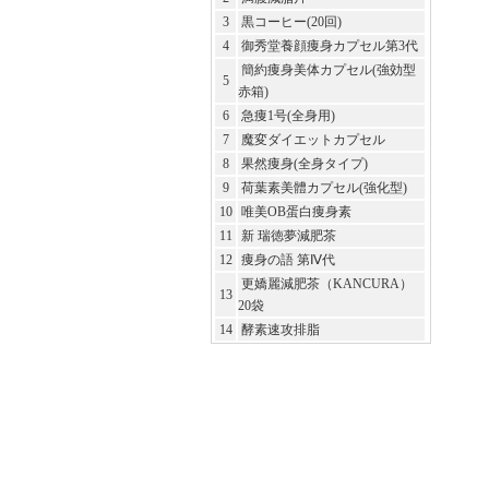
3
黒コーヒー(20回)
4
御秀堂養顔痩身カプセル第3代
簡約痩身美体カプセル(強効型
5
赤箱)
6
急痩1号(全身用)
7
魔変ダイエットカプセル
8
果然痩身(全身タイプ)
9
荷葉素美體カプセル(強化型)
10
唯美OB蛋白痩身素
11
新 瑞徳夢減肥茶
12
痩身の語 第Ⅳ代
更嬌麗減肥茶（KANCURA）
13
20袋
14
酵素速攻排脂