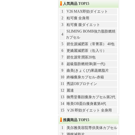
人気商品 TOP15
1
V26 MAX即効ダイエット
2
粒可痩 全身用
3
粒可痩 腹ダイエット
SLIMING BOMB強力脂肪燃焼
4
カプセル
5
碧生源減肥茶（常菁茶） 40包
6
更嬌麗減肥茶（缶入り）
7
碧生源常潤茶20包
8
超級脂肪燃焼弾(新一代)
9
曲美(きょくび)果蔬燃脂片
10
終極痩身カプセル-赤箱
11
秀諾OBプロテイン
12
麗達
13
御秀堂養顔痩身カプセル第2代
14
唯美OB蛋白痩身素第4代
15
Ｖ26 即効ダイエット 全身用
推薦商品 TOP15
1
美尔雅美容院専供美体カプセル
2
満腹減脂片