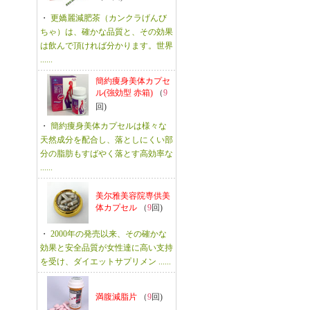
・
更嬌麗減肥茶（カンクラげんび
ちゃ）は、確かな品質と、その効果
は飲んで頂ければ分かります。世界
......
簡約痩身美体カプセ
ル(強効型 赤箱)
（
9
回)
・
簡約痩身美体カプセルは様々な
天然成分を配合し、落としにくい部
分の脂肪もすばやく落とす高効率な
......
美尔雅美容院専供美
体カプセル
（
9
回)
・
2000年の発売以来、その確かな
効果と安全品質が女性達に高い支持
を受け、ダイエットサプリメン ......
満腹減脂片
（
9
回)