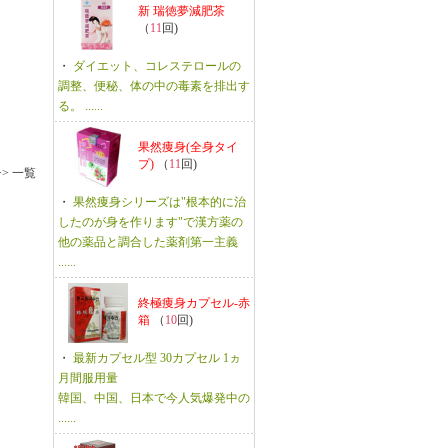
新 瑞徳夢減肥茶
（
11
回)
」
・
ダイエット、コレステロールの
調整、便秘、体の中の毒素を排出す
る。 ......
果然痩身(全身タイ
プ)
（
11
回)
>> 一覧
・
果然痩身シリーズは"根本的に治
したのが身を作ります"で漢方薬の
他の薬品と調合した薬剤第一主義
......
終極痩身カプセル-赤
箱
（
10
回)
・
最新カプセル型 30カプセル 1ヵ
月間服用量
韓国、中国、日本で今人気爆発中の
......