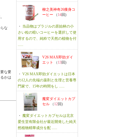
柳之美神奇26痩身コ
ーヒー
（
14
回)
等。
・
当品物はブラジルの原始林の小
摂らな
さい粒の暗いコーヒーを選択して使
用するので、純粋で天然の植物を付
......
V26 MAX即効ダイ
エット
（
13
回)
重要な要
・
V26 MAX即効ダイエットは日本
いるかは
の12人の先端の薬剤と生理と営養専
門家で、15年の時間をし ......
魔変ダイエットカプ
セル
（
12
回)
・
魔変ダイエットカプセルは北京
爱生堂有限会社が最近開発した純天
然植物精華成分を配 ......