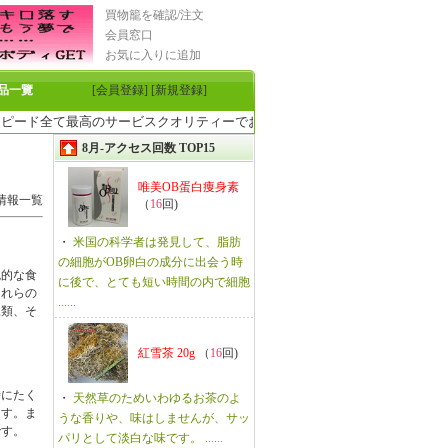
買物籠を確認/注文
会員窓口
お気に入りに追加
品一覽
[会員登録]
[新規登録]
ド全て最高のサービスクオリティーでお客様のご来店をお待ちしております。厳
8月-アクセス回数 TOP15
唯美OB蛋白痩身素
情報一覧
（
16
回)
・
米国の科学者は発見して、脂肪
の細胞がOB卵白の成分に出会う時
統的な食
に後で、とても短い時間の内で細胞
これらの
......
豆類、そ
紅雪茶 20g
（
16
回)
時にたく
・
天然草のためいわゆるお茶のよ
ます。ま
うな香りや、味はしませんが、サッ
です。
パリとして淡白な味です。 ......