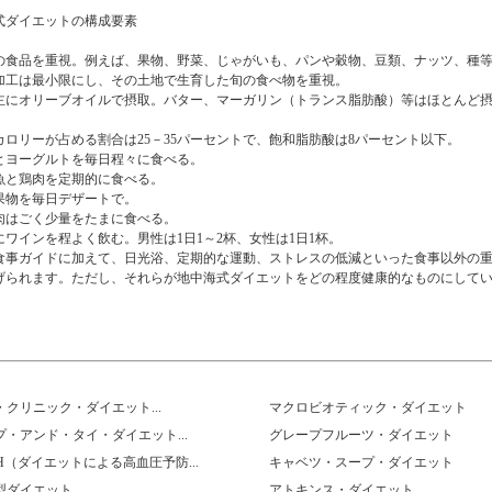
式ダイエットの構成要素
の食品を重視。例えば、果物、野菜、じゃがいも、パンや穀物、豆類、ナッツ、種
加工は最小限にし、その土地で生育した旬の食べ物を重視。
主にオリーブオイルで摂取。バター、マーガリン（トランス脂肪酸）等はほとんど
カロリーが占める割合は25－35パーセントで、飽和脂肪酸は8パーセント以下。
とヨーグルトを毎日程々に食べる。
魚と鶏肉を定期的に食べる。
果物を毎日デザートで。
肉はごく少量をたまに食べる。
にワインを程よく飲む。男性は1日1～2杯、女性は1日1杯。
食事ガイドに加えて、日光浴、定期的な運動、ストレスの低減といった食事以外の
げられます。ただし、それらが地中海式ダイエットをどの程度健康的なものにして
クリニック・ダイエット...
マクロビオティック・ダイエット
・アンド・タイ・ダイエット...
グレープフルーツ・ダイエット
H（ダイエットによる高血圧予防...
キャベツ・スープ・ダイエット
ダイエット...
アトキンス・ダイエット