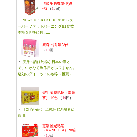
超級脂肪燃焼弾(新一
代)
（
10
回)
・
NEW SUPER FAT BURNING(ス
ーパーファットバーニング)は食欲
本能を直接に抑 ......
痩身の語 第Ⅳ代
（
10
回)
・
痩身の語は純粋な日本の漢方
で、いかなる副作用がありません。
速効のダイエットの攻略（推薦）
......
碧生源減肥茶（常菁
茶） 40包
（
10
回)
・
【対応病症】 単純性肥満患者に
適用。 ......
更嬌麗減肥茶
（KANCURA）20袋
（
10
回)