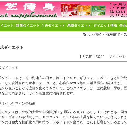
ダイエット
|
韓国ダイエット
|
V26ダイエット
|
果物ダイエット
|
ダイエット情報
|
全商
安心・信頼・秘密厳守・スピー
式ダイエット
[ 人気度：2326 ]
ダイエット
式ダイエット
式ダイエットは、地中海地方の国々、特にイタリア、ギリシャ、スペインなどの伝
本にして設計された食事モデルのこと。心臓病やガン等の生活習慣病の発症率が、
昔から低いことから注目を集めてきました。このダイエットは、主に穀類、果物、
菜などで構成され、ワインも適度に消費されます。
ブオイルとワインの効果
地方の人々は、比較的大量の動物性脂肪を摂取する傾向にあります。けれども、同
オリーブオイルも消費して、血中コレステロール値の上昇を抑えていると考えられ
インには強力な抗酸化作用を持つフラボノイドが含まれ、これも影響しているよう