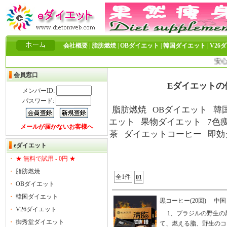
会社概要
|
脂肪燃焼
|
OBダイエット
|
韓国ダイエット
|
V26
安心・
会員窓口
Eダイエットの
メンバーID:
パスワード:
脂肪燃焼
OBダイエット
韓
エット
果物ダイエット
7色
メールが届かないお客様へ
茶
ダイエットコーヒー
即効
eダイエット
・
★ 無料で試用 - 0円 ★
・
脂肪燃焼
全1件
01
・
OBダイエット
・
韓国ダイエット
黒コーヒー(20回)
中国
・
V26ダイエット
1、ブラジルの野生の
・
御秀堂ダイエット
て、燃える脂、野生のコ