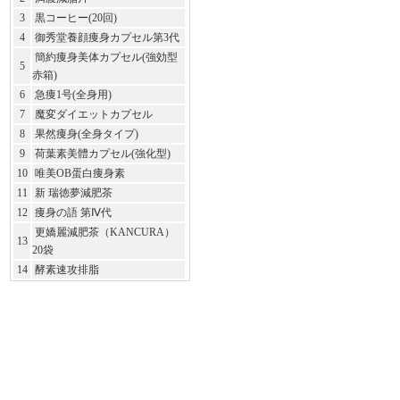
3
黒コーヒー(20回)
4
御秀堂養顔痩身カプセル第3代
簡約痩身美体カプセル(強効型
5
赤箱)
6
急痩1号(全身用)
7
魔変ダイエットカプセル
8
果然痩身(全身タイプ)
9
荷葉素美體カプセル(強化型)
10
唯美OB蛋白痩身素
11
新 瑞徳夢減肥茶
12
痩身の語 第Ⅳ代
更嬌麗減肥茶（KANCURA）
13
20袋
14
酵素速攻排脂