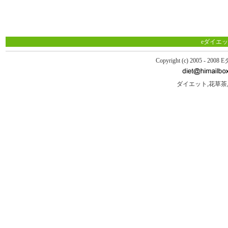
eダイエッ
Copyright (c) 2005 - 2
ダイエット,花草茶