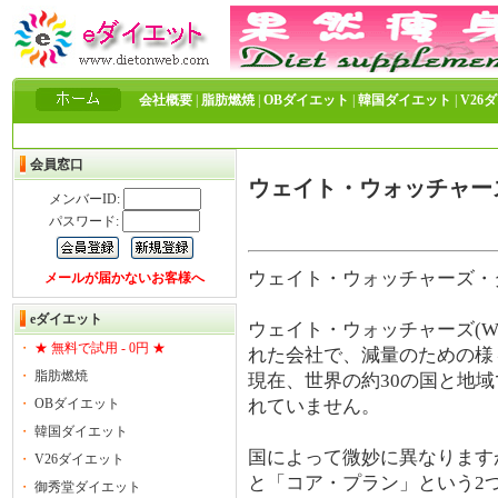
会社概要
|
脂肪燃焼
|
OBダイエット
|
韓国ダイエット
|
V26
会員窓口
ウェイト・ウォッチャー
メンバーID:
パスワード:
ウェイト・ウォッチャーズ・
メールが届かないお客様へ
eダイエット
ウェイト・ウォッチャーズ(Weigh
・
★ 無料で試用 - 0円 ★
れた会社で、減量のための様
・
脂肪燃焼
現在、世界の約30の国と地
・
OBダイエット
れていません。
・
韓国ダイエット
国によって微妙に異なります
・
V26ダイエット
と「コア・プラン」という2
・
御秀堂ダイエット