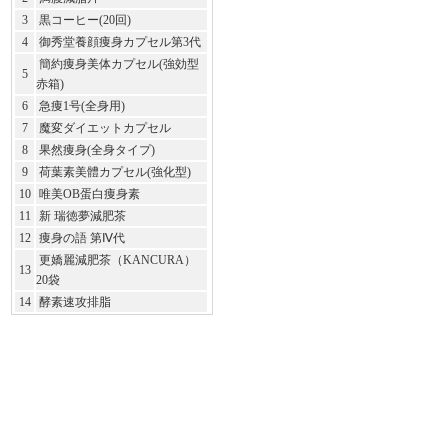
3
黒コーヒー(20回)
4
御秀堂養顔痩身カプセル第3代
簡約痩身美体カプセル(強効型
5
赤箱)
6
急痩1号(全身用)
7
魔変ダイエットカプセル
8
果然痩身(全身タイプ)
9
荷葉素美體カプセル(強化型)
10
唯美OB蛋白痩身素
11
新 瑞徳夢減肥茶
12
痩身の語 第Ⅳ代
更嬌麗減肥茶（KANCURA）
13
20袋
14
酵素速攻排脂