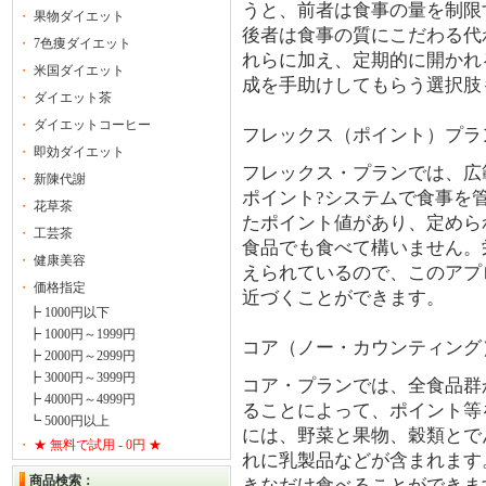
うと、前者は食事の量を制限
・
果物ダイエット
後者は食事の質にこだわる代
・
7色痩ダイエット
れらに加え、定期的に開かれ
・
米国ダイエット
成を手助けしてもらう選択肢
・
ダイエット茶
・
ダイエットコーヒー
フレックス（ポイント）プラ
・
即効ダイエット
フレックス・プランでは、広
・
新陳代謝
ポイント?システムで食事を
・
花草茶
たポイント値があり、定めら
・
工芸茶
食品でも食べて構いません。
・
健康美容
えられているので、このアプ
・
価格指定
近づくことができます。
┣ 1000円以下
┣ 1000円～1999円
コア（ノー・カウンティング
┣ 2000円～2999円
┣ 3000円～3999円
コア・プランでは、全食品群
┣ 4000円～4999円
ることによって、ポイント等
┗ 5000円以上
には、野菜と果物、穀類とで
・
★ 無料で試用 - 0円 ★
れに乳製品などが含まれます
商品検索：
きなだけ食べることができま