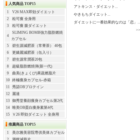
人気商品 TOP15
アトキンス・ダイエット...
1
V26 MAX即効ダイエット
やきもちダイエット...
2
粒可痩 全身用
ダイエットに一番効果的なのは「恋」..
3
粒可痩 腹ダイエット
>
SLIMING BOMB強力脂肪燃焼
4
カプセル
5
碧生源減肥茶（常菁茶） 40包
6
更嬌麗減肥茶（缶入り）
7
碧生源常潤茶20包
8
超級脂肪燃焼弾(新一代)
9
曲美(きょくび)果蔬燃脂片
10
終極痩身カプセル-赤箱
11
秀諾OBプロテイン
12
麗達
13
御秀堂養顔痩身カプセル第2代
14
唯美OB蛋白痩身素第4代
15
Ｖ26 即効ダイエット 全身用
推薦商品 TOP15
1
美尔雅美容院専供美体カプセル
2
満腹減脂片